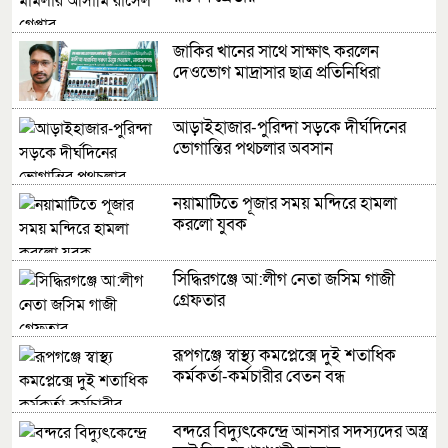
জাকির খানের সাথে সাক্ষাৎ করলেন
দেওভোগ মাদ্রাসার ছাত্র প্রতিনিধিরা
আড়াইহাজার-পুরিন্দা সড়কে দীর্ঘদিনের
ভোগান্তির পথচলার অবসান
নয়ামাটিতে পূজার সময় মন্দিরে হামলা
করলো যুবক
সিদ্ধিরগঞ্জে আ:লীগ নেতা জসিম গাজী
গ্রেফতার
রূপগঞ্জে স্বাস্থ্য কমপ্লেক্সে দুই শতাধিক
কর্মকর্তা-কর্মচারীর বেতন বন্ধ
বন্দরে বিদ্যুৎকেন্দ্রে আনসার সদস্যদের অস্ত্র