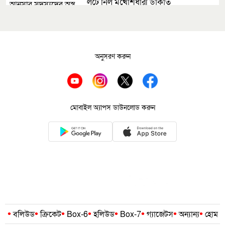
লুটে নিল মুখোশধারী ডাকাত
সোনারগাঁয়ের জামপুর ইউপির ভারপ্রাপ্ত
চেয়ারম্যান কামরুজ্জামান গ্রেপ্তার
অনুসরণ করুন
গণশুনানিতে নাগরিকদের অভিযোগ
শুনলেন ডিসি
আড়াইহাজারে জমি নিয়ে দুপক্ষের সংঘর্ষে
মোবাইল অ্যাপস ডাউনলোড করুন
যুবক নিহত, আহত ১৫
•
•
•
•
•
•
•
•
বলিউড
ক্রিকেট
Box-6
হলিউড
Box-7
গ্যাজেটস
অন্যান্য
হোম