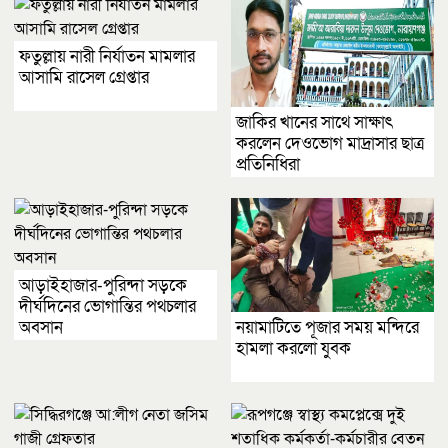
ফতুল্লায় নারী নির্যাতন মামলার
আসামি রাসেল গ্রেপ্তার
জাকির খানের সাথে সাক্ষাৎ
করলেন দেওভোগ মাদ্রাসার ছাত্র
প্রতিনিধিরা
আড়াইহাজার-পুরিন্দা সড়কে
দীর্ঘদিনের ভোগান্তির পথচলার
নয়ামাটিতে পূজার সময় মন্দিরে
অবসান
হামলা করলো যুবক