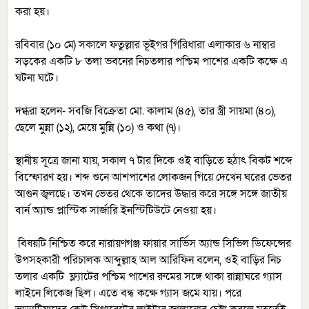
করা হয়।
রবিবার (১০ মে) সকালে ফতুল্লার ভূইগর গিরিধারা এলাকার ৬ নাম্বার
সড়কের একটি ৮ তলা ভবনের নিচতলার পশ্চিম পাশের একটি কক্ষে এ
ঘটনা ঘটে।
দগ্ধরা হলেন- সবজি বিক্রেতা মো. কালাম (৪৫), তার স্ত্রী সায়মা (৪০),
ছেলে মুন্না (১২), মেয়ে মুন্নি (১০) ও কথা (৭)।
স্থানীয় সূত্রে জানা যায়, সকাল ৭ টার দিকে ওই বাড়িতে হঠাৎ বিকট শব্দে
বিস্ফোরণ হয়। শব্দ শুনে আশপাশের লোকজন গিয়ে দেখেন ঘরের ভেতর
আগুন জ্বলছে। তখন ভেতর থেকে তাদের উদ্ধার করে সঙ্গে সঙ্গে জাতীয়
বার্ন অ্যান্ড প্লাস্টিক সার্জারি ইনস্টিটিউটে নেওয়া হয়।
বিষয়টি নিশ্চিত করে নারায়ণগঞ্জ ফায়ার সার্ভিস অ্যান্ড সিভিল ডিফেন্সের
উপসহকারী পরিচালক আব্দুল্লাহ আল আরিফিন বলেন, ওই বাড়ির নিচ
তলার একটি ফ্ল্যাটের পশ্চিম পাশের রুমের সঙ্গে থাকা রান্নাঘরে গ্যাস
লাইনে লিকেজ ছিল। এতে বন্ধ কক্ষে গ্যাস জমে যায়। পরে