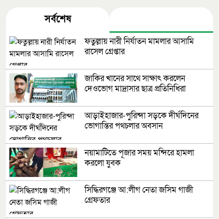
সর্বশেষ
জনপ্রিয়
ফতুল্লায় নারী নির্যাতন মামলার আসামি
রাসেল গ্রেপ্তার
জাকির খানের সাথে সাক্ষাৎ করলেন
দেওভোগ মাদ্রাসার ছাত্র প্রতিনিধিরা
আড়াইহাজার-পুরিন্দা সড়কে দীর্ঘদিনের
ভোগান্তির পথচলার অবসান
নয়ামাটিতে পূজার সময় মন্দিরে হামলা
করলো যুবক
সিদ্ধিরগঞ্জে আ:লীগ নেতা জসিম গাজী
গ্রেফতার