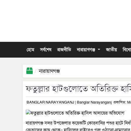
হোম
সর্বশেষ
রাজনীতি
নারায়াণগঞ্জ
জাতীয়
বিন
নারায়াণগঞ্জ
ফতুল্লার হাটগুলোতে অতিরিক্ত 
BANGLAR NARAYANGANJ | Banglar Narayanganj
প্রকাশিত: M
নারায়ণগঞ্জ সদর উপজেলার কয়েকটি কোরবানির পশুর হাটে নির্ধ
ক্রেতাদের কাছ থেকে। হাসিলের বাইরেও গরু ওঠানো-নামানোর 