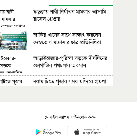
ফতুল্লায় নারী নির্যাতন মামলার আসামি
রাসেল গ্রেপ্তার
জাকির খানের সাথে সাক্ষাৎ করলেন
দেওভোগ মাদ্রাসার ছাত্র প্রতিনিধিরা
আড়াইহাজার-পুরিন্দা সড়কে দীর্ঘদিনের
ভোগান্তির পথচলার অবসান
নয়ামাটিতে পূজার সময় মন্দিরে হামলা
করলো যুবক
সিদ্ধিরগঞ্জে আ:লীগ নেতা জসিম গাজী
গ্রেফতার
মোবাইল অ্যাপস ডাউনলোড করুন
রূপগঞ্জে স্বাস্থ্য কমপ্লেক্সে দুই শতাধিক
কর্মকর্তা-কর্মচারীর বেতন বন্ধ