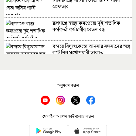
সিদ্ধিরগঞ্জে আ:লীগ নেতা জসিম গাজী
গ্রেফতার
রূপগঞ্জে স্বাস্থ্য কমপ্লেক্সে দুই শতাধিক
কর্মকর্তা-কর্মচারীর বেতন বন্ধ
বন্দরে বিদ্যুৎকেন্দ্রে আনসার সদস্যদের অস্ত্র
লুটে নিল মুখোশধারী ডাকাত
সোনারগাঁয়ের জামপুর ইউপির ভারপ্রাপ্ত
চেয়ারম্যান কামরুজ্জামান গ্রেপ্তার
অনুসরণ করুন
গণশুনানিতে নাগরিকদের অভিযোগ
শুনলেন ডিসি
আড়াইহাজারে জমি নিয়ে দুপক্ষের সংঘর্ষে
মোবাইল অ্যাপস ডাউনলোড করুন
যুবক নিহত, আহত ১৫