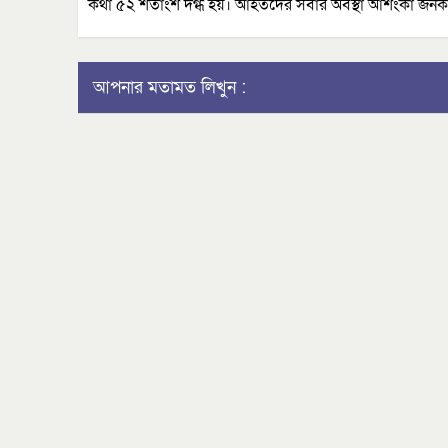
কথা ৫২ শতাংশ দগ্ধ হয়। আহতদের সবার অবস্থা আশংকা জনক
আপনার মতামত লিখুন :