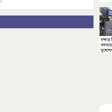
।
বন্দরে 
সদস্যদে
মুখোশ