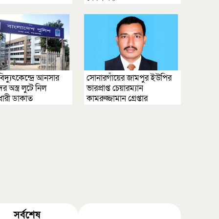
বিদ্যুৎকেন্দ্রে আনসার
সোনারগাঁয়ের জামপুর ইউপির
র অস্ত্র লুটে নিল
ভারপ্রাপ্ত চেয়ারম্যান
ধারী ডাকাত
কামরুজ্জামান গ্রেপ্তার
সর্বশেষ
জনপ্রিয়