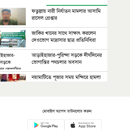
ফতুল্লায় নারী নির্যাতন মামলার আসামি
রাসেল গ্রেপ্তার
জাকির খানের সাথে সাক্ষাৎ করলেন
দেওভোগ মাদ্রাসার ছাত্র প্রতিনিধিরা
আড়াইহাজার-পুরিন্দা সড়কে দীর্ঘদিনের
ভোগান্তির পথচলার অবসান
নয়ামাটিতে পূজার সময় মন্দিরে হামলা
করলো যুবক
সিদ্ধিরগঞ্জে আ:লীগ নেতা জসিম গাজী
গ্রেফতার
মোবাইল অ্যাপস ডাউনলোড করুন
রূপগঞ্জে স্বাস্থ্য কমপ্লেক্সে দুই শতাধিক
কর্মকর্তা-কর্মচারীর বেতন বন্ধ