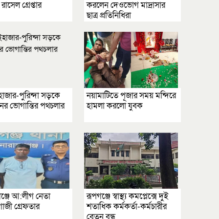
াসেল গ্রেপ্তার
করলেন দেওভোগ মাদ্রাসার
ছাত্র প্রতিনিধিরা
জার-পুরিন্দা সড়কে
নয়ামাটিতে পূজার সময় মন্দিরে
িনের ভোগান্তির পথচলার
হামলা করলো যুবক
রগঞ্জে আ:লীগ নেতা
রূপগঞ্জে স্বাস্থ্য কমপ্লেক্সে দুই
াজী গ্রেফতার
শতাধিক কর্মকর্তা-কর্মচারীর
বেতন বন্ধ